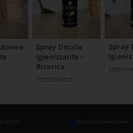
Spray 
utanea
Spray Doccia
Igieni
te
Igienizzante –
Ricarica
Continua A Le
Continua A Leggere
24 681024
info@cntsalusmundi.com