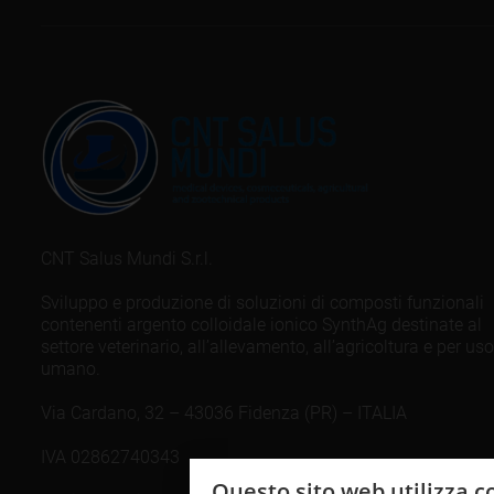
CNT Salus Mundi S.r.l.
Sviluppo e produzione di soluzioni di composti funzionali
contenenti argento colloidale ionico SynthAg destinate al
settore veterinario, all’allevamento, all’agricoltura e per uso
umano.
Via Cardano, 32 – 43036 Fidenza (PR) – ITALIA
IVA 02862740343
Questo sito web utilizza c