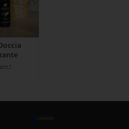
Doccia
zzante
ggere
LinkedIn