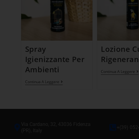
Spray
Lozione C
Igienizzante Per
Rigeneran
Ambienti
Continua A Leggere
Continua A Leggere
Via Cardano, 32, 43036 Fidenza
+(39) 05
(PR), Italy