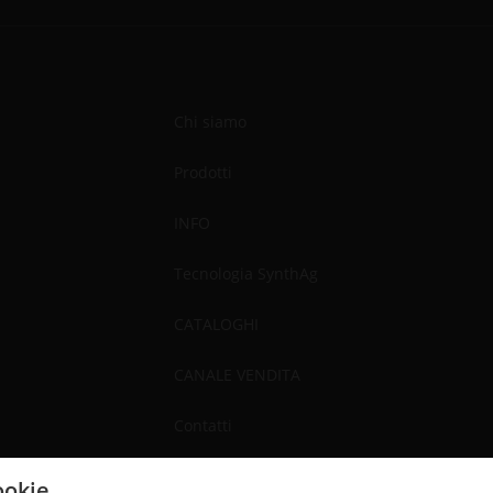
Chi siamo
Prodotti
INFO
Tecnologia SynthAg
CATALOGHI
CANALE VENDITA
Contatti
ookie