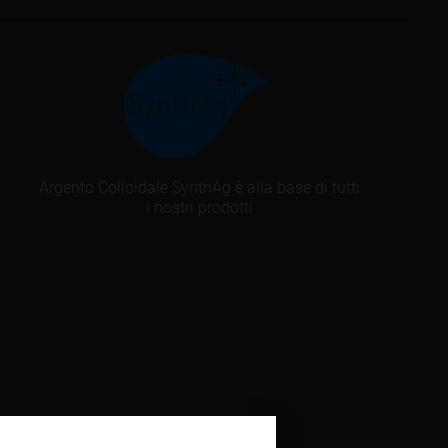
Argento Colloidale SynthAg è alla base di tutti
i nostri prodotti