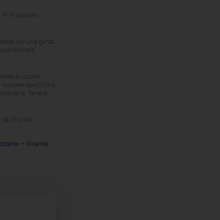
 PVP, Glycerin,
pelle con una garza
azione fino a
tanea di uccelli
 cutanee specifiche,
io aviario. Tenere
 da 25 unità.
nizzante – Ricarica