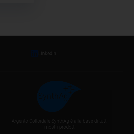
LinkedIn
Argento Colloidale SynthAg è alla base di tutti
i nostri prodotti