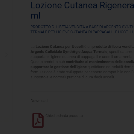
Lozione Cutanea Rigener
ml
PRODOTTO DI LIBERA VENDITA A BASE DI ARGENTO SYNT
TERMALE PER L’IGIENE CUTANEA DI PAPPAGALLI E UCCELLI
La
Lozione Cutanea per Uccelli
è un
prodotto di libera vendi
Argento Colloidale SynthAg e Acqua Termale
, specificatame
supportare l’igiene cutanea di pappagalli e uccelli ornamentali
Questo prodotto può
contribuire al mantenimento delle condizi
supportare la gestione dell’igiene
quotidiana dei volatili domes
formulazione è stata sviluppata per essere compatibile con l
supporto alle normali pratiche di cura degli uccelli.
Download
Chiedi scheda prodotto