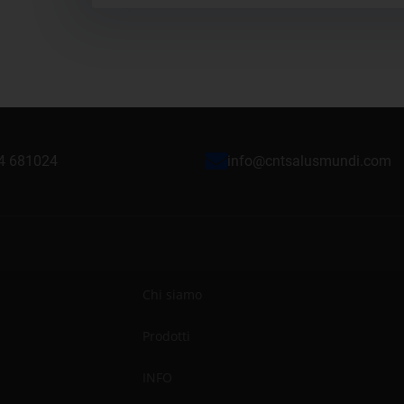
24 681024
info@cntsalusmundi.com
Chi siamo
Prodotti
INFO