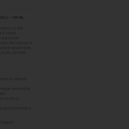
LLI – 100 ML
tivo e di alta
a e voliera.
a sua azione
rmale (famosa per le
isolvere rapidamente
prurito ostinato,
endo le infezioni
terapie, rendendola
tili.
curo anche in
arigione profonda e
i negozio