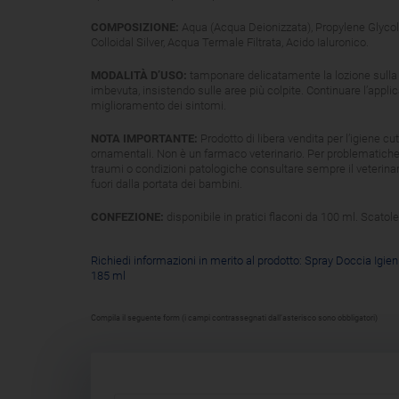
COMPOSIZIONE:
Aqua (Acqua Deionizzata), Propylene Glycol,
Colloidal Silver, Acqua Termale Filtrata, Acido Ialuronico.
MODALITÀ D’USO:
tamponare delicatamente la lozione sulla 
imbevuta, insistendo sulle aree più colpite. Continuare l’applic
miglioramento dei sintomi.
NOTA IMPORTANTE:
Prodotto di libera vendita per l’igiene cu
ornamentali. Non è un farmaco veterinario. Per problematiche
traumi o condizioni patologiche consultare sempre il veterinar
fuori dalla portata dei bambini.
CONFEZIONE:
disponibile in pratici flaconi da 100 ml. Scatole
Richiedi informazioni in merito al prodotto: Spray Doccia Igie
185 ml
Compila il seguente form (i campi contrassegnati dall’asterisco sono obbligatori)