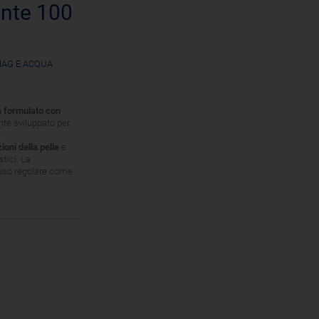
ante 100
HAG E ACQUA
ta formulato con
nte sviluppato per
.
oni della pelle
e
tici. La
’uso regolare come