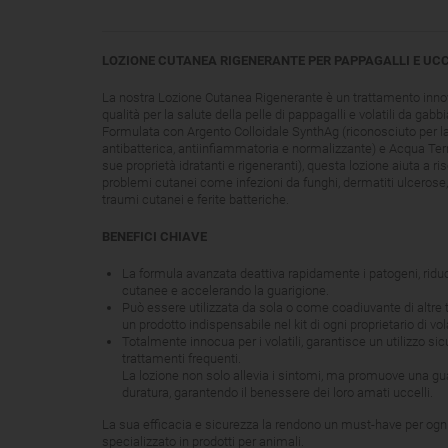
LOZIONE CUTANEA RIGENERANTE PER PAPPAGALLI E UCCE
La nostra Lozione Cutanea Rigenerante è un trattamento innova
qualità per la salute della pelle di pappagalli e volatili da gabbi
Formulata con Argento Colloidale SynthAg (riconosciuto per l
antibatterica, antiinfiammatoria e normalizzante) e Acqua Te
sue proprietà idratanti e rigeneranti), questa lozione aiuta a r
problemi cutanei come infezioni da funghi, dermatiti ulcerose, 
traumi cutanei e ferite batteriche.
BENEFICI CHIAVE
La formula avanzata deattiva rapidamente i patogeni, riduc
cutanee e accelerando la guarigione.
Può essere utilizzata da sola o come coadiuvante di altre 
un prodotto indispensabile nel kit di ogni proprietario di vola
Totalmente innocua per i volatili, garantisce un utilizzo si
trattamenti frequenti.
La lozione non solo allevia i sintomi, ma promuove una gu
duratura, garantendo il benessere dei loro amati uccelli.
La sua efficacia e sicurezza la rendono un must-have per ogn
specializzato in prodotti per animali.