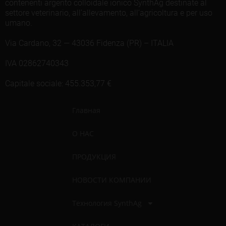
contenenti argento colloidale ionico SynthAg destinate al
settore veterinario, all’allevamento, all’agricoltura e per uso
umano.
Via Cardano, 32 — 43036 Fidenza (PR) – ITALIA
IVA 02862740343
Capitale sociale: 455.353,77 €
Главная
О НАС
ПРОДУКЦИЯ
НОВОСТИ КОМПАНИИ
Технология SynthAg