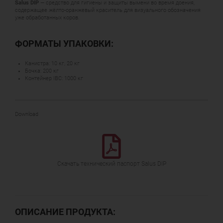
Salus DIP
— средство для гигиены и защиты вымени во время доения,
содержащее жёлто-оранжевый краситель для визуального обозначения
уже обработанных коров.
ФОРМАТЫ УПАКОВКИ:
Канистра: 10 кг, 20 кг
Бочка: 200 кг
Контейнер IBC: 1000 кг
Download
Скачать технический паспорт Salus DIP
ОПИСАНИЕ ПРОДУКТА: