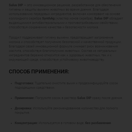
Salus DIP
— это инновационное решение, разработанное для обеспечения
гигиены и защиты вымени животных во время доения. Благодаря
использованию передовых ингредиентов, включая консервант на основе
коллоидного серебра
SynthAg
(кластер ионов серебра),
Salus DIP
обладает
выдающимися антибактериальными и противогрибковыми свойствами,
способствуя сохранению качества и безопасности молока.
Продукт поддерживает гигиену вымени, предотвращает загрязнение
молока и способствует получению безопасной и качественной продукции.
Благодаря своей инновационной формуле снижает риск возникновения
мастита, способствуя благополучию животных. Состав из натуральных
ингредиентов бережно относится как к здоровью животных, так и к
окружающей среде, способствуя устойчивому животноводству.
СПОСОБ ПРИМЕНЕНИЯ:
Подготовка:
Тщательно очистите вымя и продезинфицируйте сосок
подходящими средствами.
Применение:
Погрузите сосок в раствор
Salus DIP
сразу после доения.
Дозировка:
Используйте рекомендованное количество для полного
покрытия.
Концентрация:
Используется в готовом виде,
без разбавления
.