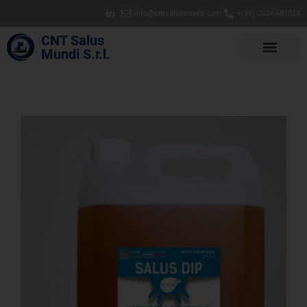
info@cntsalusmundi.com
+(39) 0524 681024
CNT Salus
Mundi S.r.l.