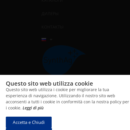
КАТАЛОГИ
ДИЛЕРЫ
КОНТАКТЫ
Questo sito web utilizza cookie
Questo sito web utilizza i cookie per migliorare la tua
esperienza di navigazione. Utilizzando il nostro sito web
Argento Colloidale SynthAg è alla base di tutti
i nostri prodotti
acconsenti a tutti i cookie in conformità con la nostra policy per
i cookie.
Leggi di più
Accetta e Chiudi
© 2026, CNT Salus Mundi S.r.l. All rights reserved.