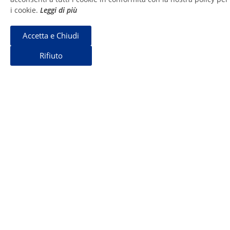
i cookie.
Leggi di più
Продолжить Чтение
Accetta e Chiudi
⠀⠀⠀Rifiuto⠀⠀⠀
ПРОТОКОЛ ПЕРИОДА
СУХОСТОЯ
Продолжить Чтение