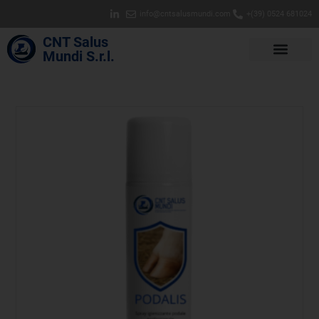
info@cntsalusmundi.com
+(39) 0524 681024
CNT Salus
Mundi S.r.l.