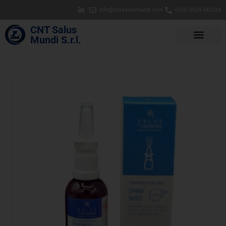
info@cntsalusmundi.com
+(39) 0524 681024
CNT Salus
Mundi S.r.l.